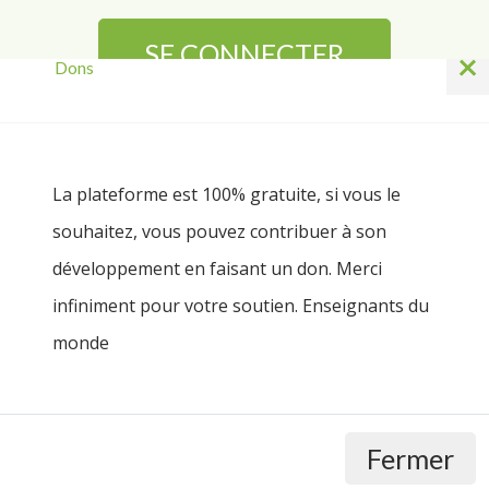
SE CONNECTER
×
Dons
Mot de passe perdu ?
La plateforme est 100% gratuite, si vous le
souhaitez, vous pouvez contribuer à son
Pas encore inscrit ?
développement en faisant un don. Merci
infiniment pour votre soutien. Enseignants du
S'INSCRIRE
monde
Fermer