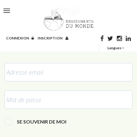
Toggle
T
navigation
n
CONNEXION
INSCRIPTION
Langues
Adresse
email
*
Mot
de
passe
*
SE SOUVENIR DE MOI