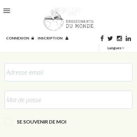
Toggle
T
navigation
n
CONNEXION
INSCRIPTION
Langues
Adresse
email
*
Mot
de
passe
*
SE SOUVENIR DE MOI