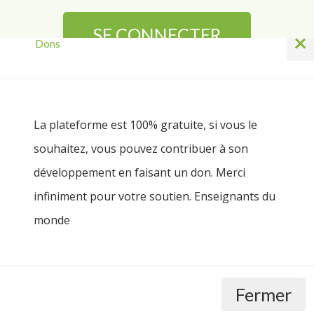
SE CONNECTER
×
Dons
Mot de passe perdu ?
La plateforme est 100% gratuite, si vous le
souhaitez, vous pouvez contribuer à son
Pas encore inscrit ?
développement en faisant un don. Merci
infiniment pour votre soutien. Enseignants du
S'INSCRIRE
monde
Fermer